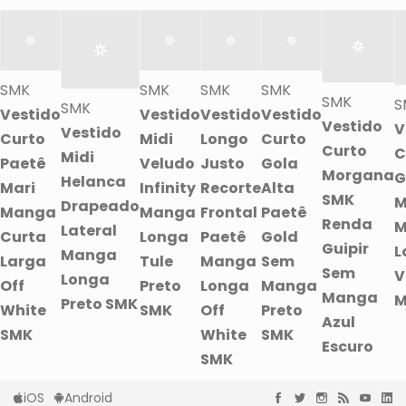
SMK
SMK
SMK
SMK
SMK
S
SMK
Vestido
Vestido
Vestido
Vestido
Vestido
V
Vestido
Curto
Midi
Longo
Curto
Curto
C
Midi
Paetê
Veludo
Justo
Gola
Morgana
G
Helanca
Mari
Infinity
Recorte
Alta
SMK
M
Drapeado
Manga
Manga
Frontal
Paetê
Renda
M
Lateral
Curta
Longa
Paetê
Gold
Guipir
L
Manga
Larga
Tule
Manga
Sem
Sem
V
Longa
Off
Preto
Longa
Manga
Manga
M
Preto SMK
White
SMK
Off
Preto
Azul
SMK
White
SMK
Escuro
SMK
iOS
Android