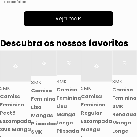
acessórios.
Veja mais
Descubra os nossos favoritos
SMK
SMK
SMK
SMK
SMK
Camisa
Camisa
Camisa
Camisa
Camisa
Feminina
Feminina
Feminina
Feminina
Feminina
Lisa
SMK
Lisa
Paetê
Regular
Manga
Rendada
Mangas
Estampada
Estampada
Longa
Manga
Plissadas
SMK Manga
Manga
Plissada
Longa
SMK