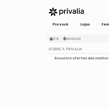
Pra você
Lojas
Fem
iOS
Android
SOBRE A PRIVALIA
O que é a Privalia?
Encontre ofertas das melhore
Privacidade e Cookies
Condições de uso