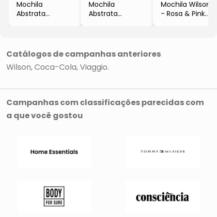
Mochila
Mochila
Mochila Wilson®
Abstrata
Abstrata
- Rosa & Pink
- Preta & Pink
- Pink & Cinza
- 42x30x14,5cm
- 42x30x14,5cm
Escuro
- Wilson
- Wilson
- 42x30x14,5cm
- Wilson
Catálogos de campanhas anteriores
Wilson
Coca-Cola
Viaggio
Campanhas com classificações parecidas com
a que você gostou