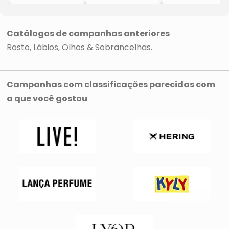
Stick
Stick
- Lavender
- Call Me Maple
- Nude For
- 6g
- 6g
Thought
- 6g
Catálogos de campanhas anteriores
Rosto
Lábios
Olhos & Sobrancelhas
Campanhas com classificações parecidas com
a que você gostou