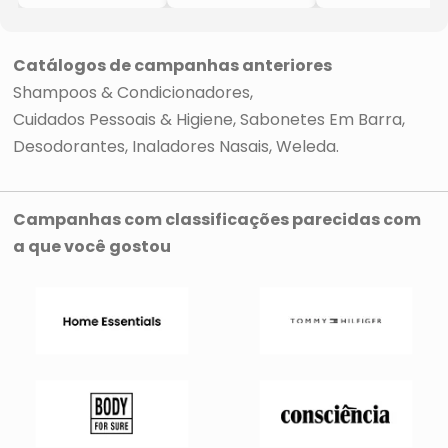
Uso Diário Todos
- Weleda
Para Todos os
os Cabelos
Tipos de Cabelo
- 20g
- 80g
- Sollido
- Sollido
Catálogos de campanhas anteriores
Shampoos & Condicionadores
Cuidados Pessoais & Higiene
Sabonetes Em Barra
Desodorantes
Inaladores Nasais
Weleda
Campanhas com classificações parecidas com
a que você gostou