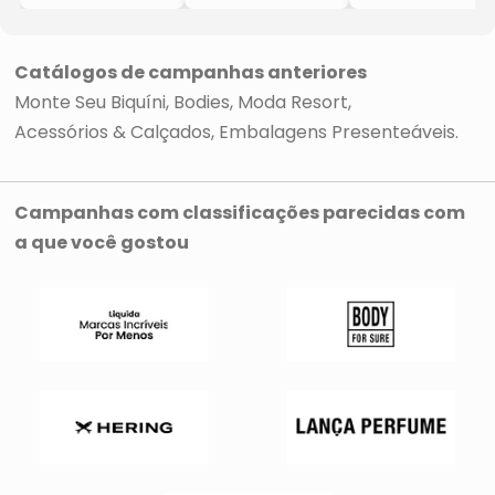
- Preto
- Preto & Bege
- Preto & Bege
- Sofia
- Ella
- Vix
Catálogos de campanhas anteriores
Monte Seu Biquíni
Bodies
Moda Resort
Acessórios & Calçados
Embalagens Presenteáveis
Campanhas com classificações parecidas com
a que você gostou