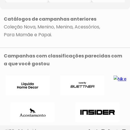
- Viva Flor
Personagens
- Rosa Escuro
- Rosa
- Viva Flor
- Viva Flor
Catálogos de campanhas anteriores
Coleção Nova
Menino
Menina
Acessórios
Para Mamãe e Papai
Campanhas com classificações parecidas com
a que você gostou