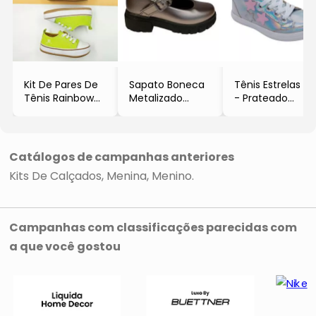
Kit De Pares De
Sapato Boneca
Tênis Estrelas
Tênis Rainbow
Metalizado
- Prateado
- Rosa & Verde
- Bronze
- KEA
Limão
- Vitory Brasil
- 2 Pares
- Blue Infantil
Catálogos de campanhas anteriores
Kits De Calçados
Menina
Menino
Campanhas com classificações parecidas com
a que você gostou