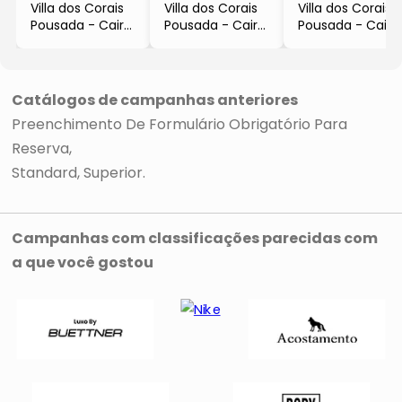
Villa dos Corais
Villa dos Corais
Villa dos Corais
Pousada - Cairu
Pousada - Cairu
Pousada - Cairu
- BA
- BA
- BA
- 4 Diárias Café
- 4 Diárias Café
- 4 Diárias Café
Da Manhã*
Da Manhã*
Da Manhã*
- 15/08/2021 a
- 15/08/2021 a
- 15/08/2021 a
Catálogos de campanhas anteriores
19/08/2021
19/08/2021
19/08/2021
Preenchimento De Formulário Obrigatório Para
- Consulte
- Consulte
- Consulte
Regras De
Regras De
Regras De
Reserva
Cancelamento*
Cancelamento*
Cancelamento*
Standard
Superior
Campanhas com classificações parecidas com
a que você gostou