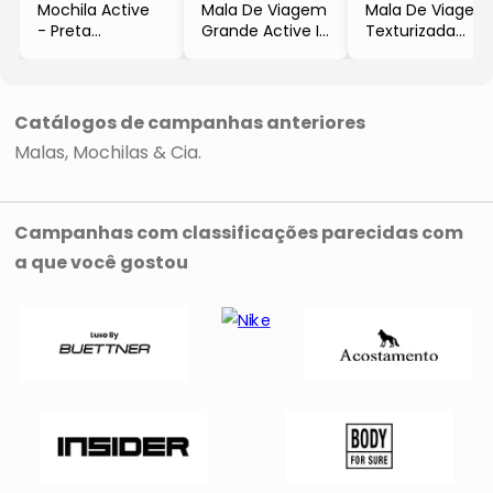
Mochila Active
Mala De Viagem
Mala De Viagem
- Preta
Grande Active IV
Texturizada
- 45x31x18cm
- Marrom
- Preta
- Sestini
Escuro
- 57x35x12cm
- 30x49x23cm
- Sestini
Catálogos de campanhas anteriores
Malas
Mochilas & Cia
Campanhas com classificações parecidas com
a que você gostou