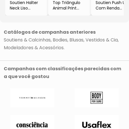
Soutien Halter
Top Triângulo
Soutien Push Up
Neck Liso
Animal Print
Com Renda
- Preto
- Preto & Cinza
- Azul Marinho
- Valisere
- Valisere
- Valisere
Catálogos de campanhas anteriores
Soutiens & Calcinhas
Bodies
Blusas, Vestidos & Cia
Modeladores & Acessórios
Campanhas com classificações parecidas com
a que você gostou