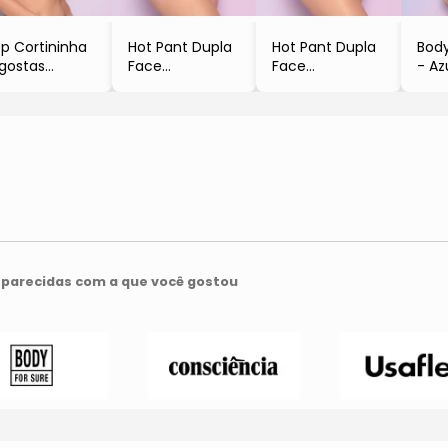
p Cortininha
Hot Pant Dupla
Hot Pant Dupla
Body
gostas
Face
Face
- Az
Azul Marinho
- Rosa & Azul
- Amarelo
& Of
Vermelho
Marinho
Escuro & Azul
Marinho
parecidas com a que você gostou