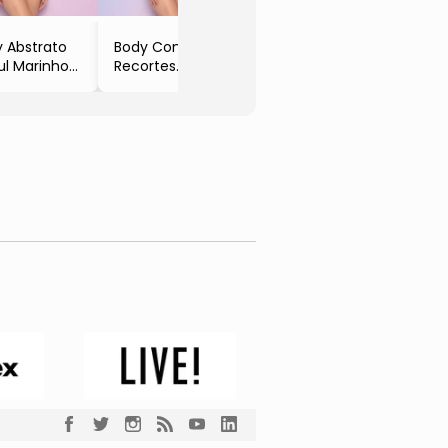
 Abstrato
Body Com
ul Marinho
Recortes
f White
- Azul Marinho
& Off White