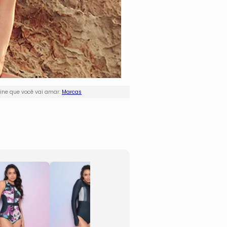
ine que você vai amar:
Marcas
Chemise Curto
Canga
Abstrata
- Azul
- Cinza & Off
Marin
White