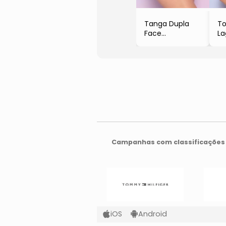
Tanga Dupla
To
Face
La
- Preta &
- 
Laranja
& 
Campanhas com classificações 
iOS
Android