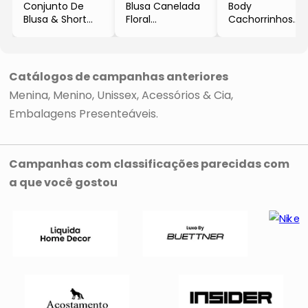
Conjunto De
Blusa Canelada
Body
Blusa & Short
Floral
Cachorrinhos
- Branco & Azul
- Rosa & Rosa
- Rosa Claro &
Marinho
Claro
Amarelo
- Bee Loop
- Quimby
- Up Baby & Up
Kids
Catálogos de campanhas anteriores
Menina
Menino
Unissex
Acessórios & Cia
Embalagens Presenteáveis
Campanhas com classificações parecidas com
a que você gostou