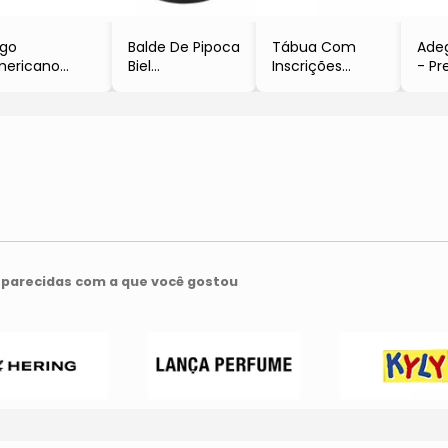
go
Balde De Pipoca
Tábua Com
Ade
ericano
Biel
Inscrições
- Pr
gânica
- Preto &
- Bege &
Off White &
Amarelo
Amarela
ul Marinho
- 18xØ17cm
- 1,5x15,7x25cm
8,6x21x7,3cm
- 650ml
parecidas com a que você gostou