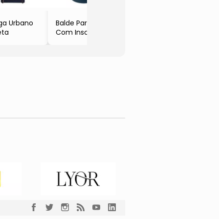
ga Urbano
Balde Para Gelo
eta
Com Inscrição
- Azul Marinho
- 6L