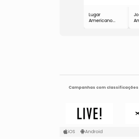
Lugar
Jo
Americano
Am
Abstrato
Or
- Cinza Claro &
- 
Preto
Az
- 0,2x28x43cm
- 
Campanhas com classificações 
iOS
Android