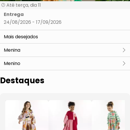
Até terça, dia 11
Entrega
24/08/2026 - 17/09/2026
Mais desejados
Menina
Vestidos
Menino
Conjuntos
Vestidos
Destaques
Bodies, Macacões, Macaquinhos
Conjuntos
Acessórios & Moda Praia
Bodies, Macacões, Macaquinhos
Acessórios & Moda Praia
Conjuntos