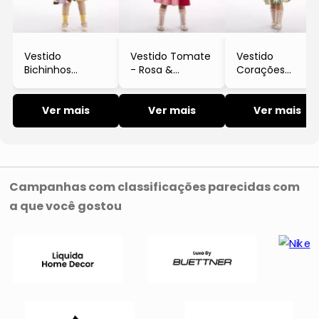
Bodies, Macacões & Macaquinhos
Vestido
Vestido Tomate
Vestido
Jaquetas
Bichinhos
- Rosa &
Corações
- Lilás
Vermelho
- Verde
Acessórios
Ver mais
Ver mais
Ver mais
Campanhas com classificações parecidas com
a que você gostou