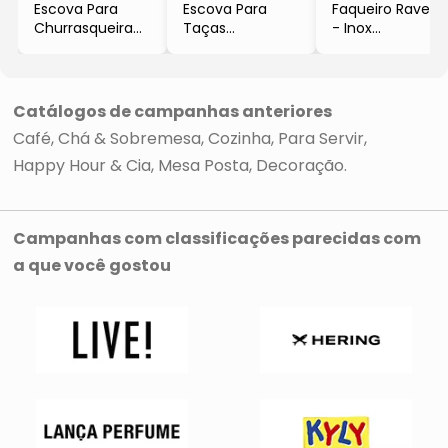
Escova Para
Escova Para
Faqueiro Ravel
Churrasqueira
Taças
- Inox
Easy Grill
- Vermelha &
- 48Pçs
- Preta
Branca
- Full Fit
- 35cm
- 26cm
- Full Fit
- Full Fit
Catálogos de campanhas anteriores
Café, Chá & Sobremesa
Cozinha
Para Servir
Happy Hour & Cia
Mesa Posta
Decoração
Campanhas com classificações parecidas com
a que você gostou