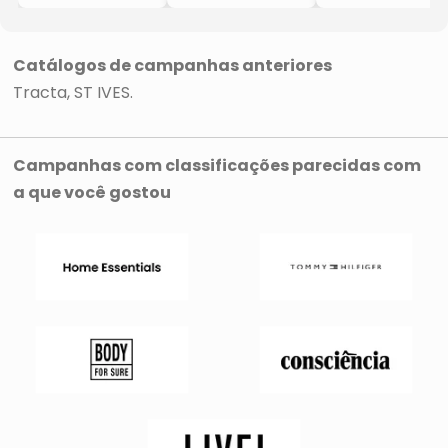
Parabenos
- Incolor
- 1
- 100ml
- 30ml
- 40g
- Tracta
- Tracta
- Tracta
Catálogos de campanhas anteriores
Tracta
ST IVES
Campanhas com classificações parecidas com
a que você gostou