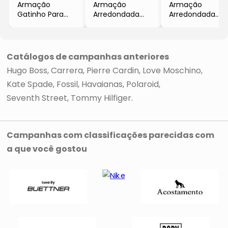
Armação
Armação
Armação
Gatinho Para
Arredondada
Arredondada
Óculos De Grau
Para Óculos De
Para Óculos De
- Preta & Cinza
Grau
Grau
- Hugo Boss
- Preta &
- Preta & Azul
Dourada
- Kate Spade
Catálogos de campanhas anteriores
- Pierre Cardin
Hugo Boss
Carrera
Pierre Cardin
Love Moschino
Kate Spade
Fossil
Havaianas
Polaroid
Seventh Street
Tommy Hilfiger
Campanhas com classificações parecidas com
a que você gostou