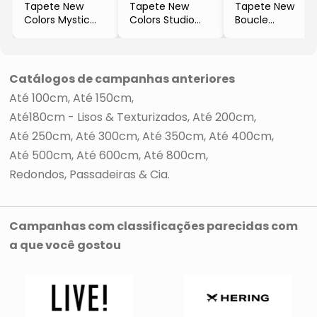
Tapete New
Tapete New
Tapete New
Colors Mystic
Colors Studio
Boucle
- Amarelo &
- Cinza &
- Cinza Escuro
Azul
Laranja Escuro
- 100x50cm
- 400x300cm
- 200x150cm
- Tapete São
Carlos
Catálogos de campanhas anteriores
Até 100cm
Até 150cm
Até180cm - Lisos & Texturizados
Até 200cm
Até 250cm
Até 300cm
Até 350cm
Até 400cm
Até 500cm
Até 600cm
Até 800cm
Redondos, Passadeiras & Cia
Campanhas com classificações parecidas com
a que você gostou