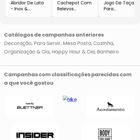
Abridor De Lata
Cachepot Com
Jogo De Taças
- Inox &
Relevos
Para
Amarelo
- Amarelo
Champanhe
- 20x8x5cm
Escuro
Imperial
- Savora
- 13xØ15cm
- Laranja Escuro
- Unbranded
- 6Pçs
Catálogos de campanhas anteriores
- 150ml
Decoração
Para Servir
Mesa Posta
Cozinha
- Unbranded
Organização & Cia
Happy Hour & Cia
Banheiro
Campanhas com classificações parecidas com
a que você gostou