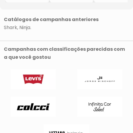
& Ondulados
Liquidificador
Cacheados &
- Branco &
- Inox & Preto
Crespos
Prateado
- 2,1L
- Branco &
- 108x342x45cm
- 127v
Prateado
Catálogos de campanhas anteriores
- Energia
- 1200W
- 108x342x45cm
Shark
Ninja
- 1700W
- Energia
- 127V
- 1700W
- 127V
Campanhas com classificações parecidas com
a que você gostou