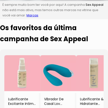
É sempre muito bom ter você por aqui! A campanha
Sex Appeal
não está mais ativa, mas temos outras marcas na vitrine que
você vai amar:
Marcas
Os favoritos da última
campanha de Sex Appeal
Lubrificante
Vibrador De
Lubrificante &
Excitante Intimo
Casal Lov
Hidratante