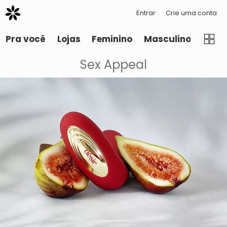
Entrar
Crie uma conta
Pra você
Lojas
Feminino
Masculino
Infant
Sex Appeal