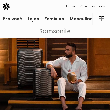
Entrar
Crie uma conta
Pra você
Lojas
Feminino
Masculino
Infant
Samsonite