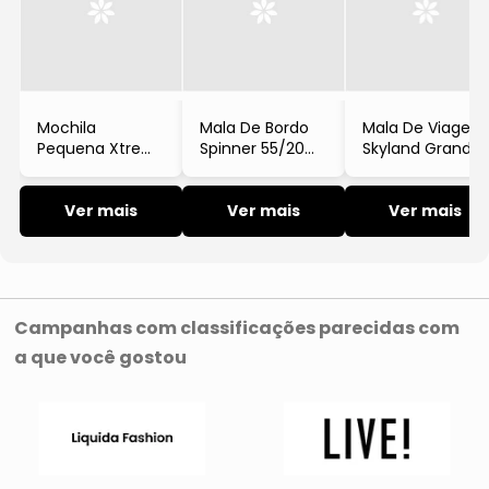
Mochila
Mala De Bordo
Mala De Viagem
Pequena Xtrem
Spinner 55/20
Skyland Grande
Leah Em Tecido
EXP TSA Em
Em Poliéster Liso
Macio Amarelo
Poliéster Cinza
Lilás American
Escuro
Ver mais
American
Ver mais
Tourister
Ver mais
Tourister
Campanhas com classificações parecidas com
a que você gostou