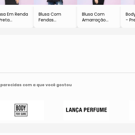
usa Em Renda
Blusa Com
Blusa Com
Body
Preta
Fendas
Amarração
- Pr
Sacada
- Preta
- Preta
- O
- Sacada
- Oh Boy
parecidas com a que você gostou