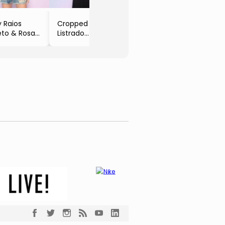
 Raios
Cropped
eto & Rosa
Listrado
h Boy
- Preto &
Branco
- Oh Boy