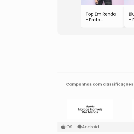
Top Em Renda
Bl
- Preto
- 
- Oh Boy
- 
Campanhas com classificações 
iOS
Android