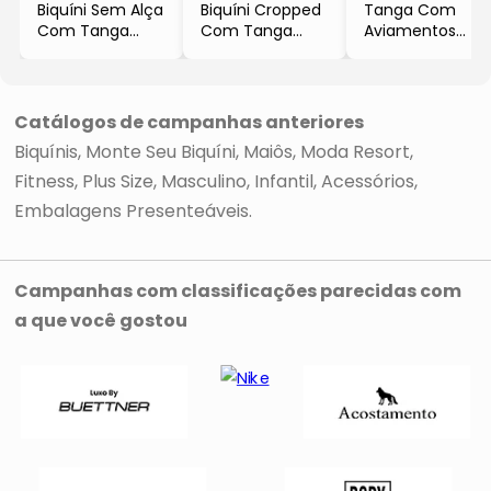
Biquíni Sem Alça
Biquíni Cropped
Tanga Com
Com Tanga
Com Tanga
Aviamentos
- Amarelo &
- Branco
- Branca
Preto
- Silvia Schaefer
- Rygy
- Silvia Schaefer
Catálogos de campanhas anteriores
Biquínis
Monte Seu Biquíni
Maiôs
Moda Resort
Fitness
Plus Size
Masculino
Infantil
Acessórios
Embalagens Presenteáveis
Campanhas com classificações parecidas com
a que você gostou