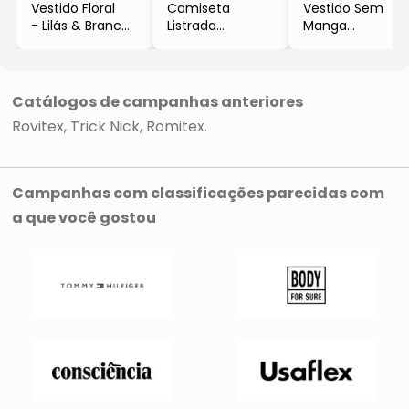
Vestido Floral
Camiseta
Vestido Sem
- Lilás & Branco
Listrada
Manga
- Rovitex
- Azul Marinho &
- Cinza Claro &
Branca
Branca
- Trick Nick
- Romitex
Catálogos de campanhas anteriores
Rovitex
Trick Nick
Romitex
Campanhas com classificações parecidas com
a que você gostou