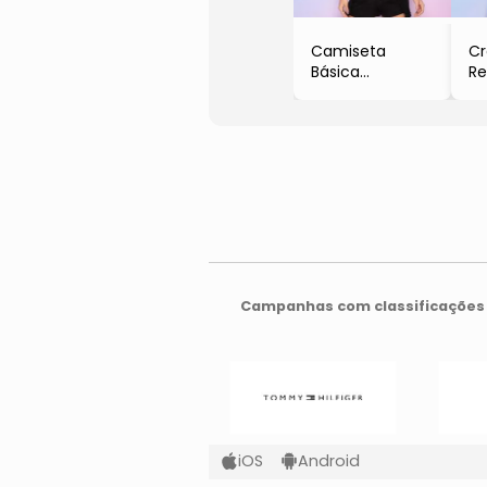
Camiseta
C
Básica
Re
- Off White
Co
- Robe Noire
- 
- 
Campanhas com classificações 
iOS
Android