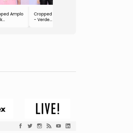
pped Amplo
Cropped Amplo
nk
- Verde
be Noire
- Robe Noire