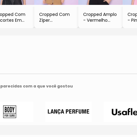
ropped Com
Cropped Com
Cropped Amplo
Cro
cortes Em
Zíper
- Vermelho
- Pi
uro Sintético
- Bege Claro
- Robe Noire
- Ro
Preto
- Robe Noire
Robe Noire
parecidas com a que você gostou