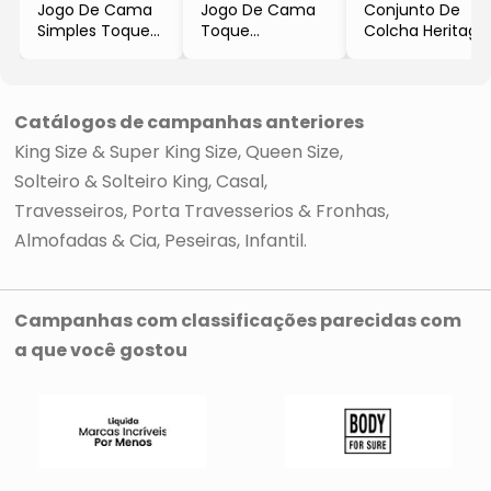
Jogo De Cama
Jogo De Cama
Conjunto De
Simples Toque
Toque
Colcha Heritage
Acetinado
Acetinado
King Size
Solteiro
Queen Size
- Branco
- Off White
- Branco
- 3Pçs
-2Pçs
- 3Pçs
- Altenburg
Catálogos de campanhas anteriores
- Altenburg
King Size & Super King Size
Queen Size
Solteiro & Solteiro King
Casal
Travesseiros, Porta Travesserios & Fronhas
Almofadas & Cia
Peseiras
Infantil
Campanhas com classificações parecidas com
a que você gostou