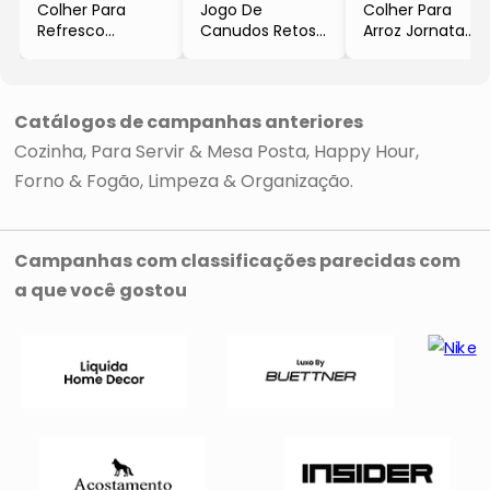
Colher Para
Jogo De
Colher Para
Refresco
Canudos Retos
Arroz Jornata
Bellagio
Com Escova
- Inox
- Inox
Descomplica
- 24cm
- 18,6cm
- Inox
- Brinox
- Brinox
- 3Pçs
Catálogos de campanhas anteriores
- Brinox
Cozinha
Para Servir & Mesa Posta
Happy Hour
Forno & Fogão
Limpeza & Organização
Campanhas com classificações parecidas com
a que você gostou