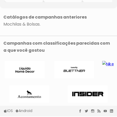
- Verde Militar
- Preta
- Cinza
- 43x30x13cm
- 43x30x13cm
- 43x30x13cm
Catálogos de campanhas anteriores
Mochilas & Bolsas
Campanhas com classificações parecidas com
a que você gostou
iOS
Android