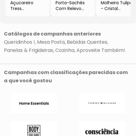
Açucareiro
Porta-Sachês
Molheira Tulipa
Tress
Com Relevo
- Cristal
- Cristal
- Incolor
- 200ml
- 210ml
- 6x9x6,5cm
- Lyor
- Lyor
- Lyor
Catálogos de campanhas anteriores
Queridinhos !
Mesa Posta
Bebidas Quentes
Panelas & Frigideiras
Cozinha
Aproveite Também!
Campanhas com classificações parecidas com
a que você gostou