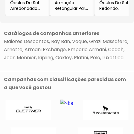
Óculos De Sol
Armação
Óculos De Sol
Arredondado
Retangular Para
Redondo
- Preto &
Óculos De Grau
- Rosê Gold &
Dourado
- Vermelho
Marrom Claro
- Ray Ban
Escuro
Catálogos de campanhas anteriores
Maiores Descontos
Ray Ban
Vogue
Grazi Massafera
Arnette
Armani Exchange
Emporio Armani
Coach
Jean Monnier
Kipling
Oakley
Platini
Polo
Luxottica
Campanhas com classificações parecidas com
a que você gostou