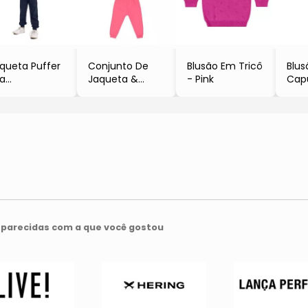
queta Puffer
Conjunto De
Blusão Em Tricô
Blu
sa
Jaqueta &
- Pink
Cap
Verde Claro
Calça Jogger
- Ve
Em Moletom
- Rosa
- Bee Loop
parecidas com a que você gostou