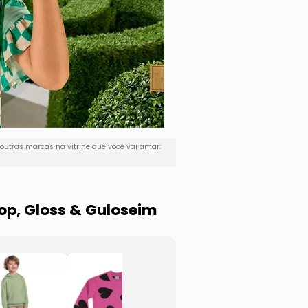
outras marcas na vitrine que você vai amar:
op, Gloss & Guloseim
Blusão Em
Conju
Moletom Amplo
Jaque