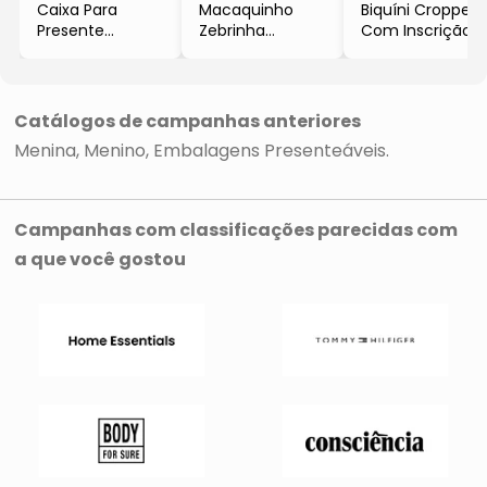
Caixa Para
Macaquinho
Biquíni Cropped
Presente
Zebrinha
Com Inscrição
Pequena
- Branco &
- Verde Limão &
- Preta &
Preto
Cinza
Branca
- Quimby
- Quimby
- 8x30x20cm
Catálogos de campanhas anteriores
Menina
Menino
Embalagens Presenteáveis
Campanhas com classificações parecidas com
a que você gostou