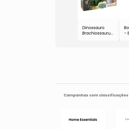
Dinossauro
Bo
Brachiossaurus
- 
- Art Brink
Campanhas com classificações 