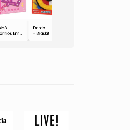
Avengers®
Cadei
- 7 Pçs
- 25P
- Reva
inó
Dardo
órnios Em
- Braskit
eira
Pçs
incadeira de
ança