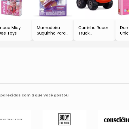
neca Micy
Mamadeira
Carrinho Racer
Dom
Bee Toys
Suquinho Para
Truck
Unic
Boneca
- Vermelho
Mad
- Pica Pau
- Dismat
- 28
- Br
Cri
-
parecidas com a que você gostou