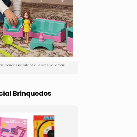
as marcas na vitrine que você vai amar:
cial Brinquedos
Tapete Mágico
Blocos
Acqua
Mont