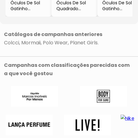
Óculos De Sol
Óculos De Sol
Óculos De Sol
Gatinho
Quadrado
Gatinho
- Preto
- Marrom &
- Verde Água &
- Planet Girls
Preto
Azul
- Planet Girls
- Planet Girls
Catálogos de campanhas anteriores
Colcci
Mormaii
Polo Wear
Planet Girls
Campanhas com classificações parecidas com
a que você gostou