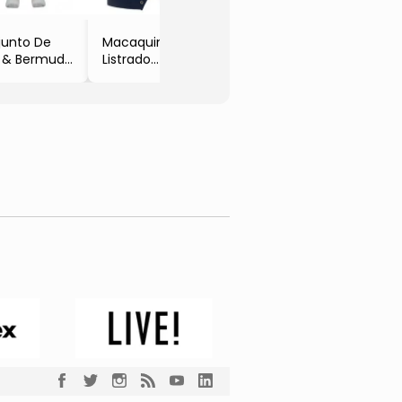
junto De
Macaquinho
o & Bermuda
Listrado
nza & Azul
- Cinza & Azul
inho
Marinho