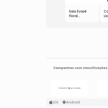
Saia Evasê
C
Floral
Li
- Amarelo Claro
- 
& Off White
Az
Campanhas com classificações 
iOS
Android