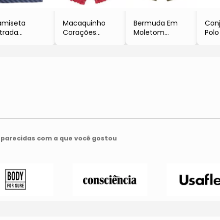
amiseta
Macaquinho
Bermuda Em
Con
strada
Corações
Moletom
Pol
Azul Escuro &
- Vermelho &
- Verde & Azul
- Ci
ul Marinho
Rosa Claro
Marinho
Mar
parecidas com a que você gostou