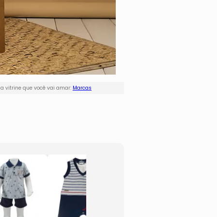
 vitrine que você vai amar:
Marcas
Vestido Menina
Body L
Com Babados
- Off 
- Branco & Azul
Azul M
Marinho