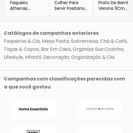
Faqueiro
Colher Para
Prato De Bambu
Athenas
Servir Positano
Verona 11Cm
- Inox
- Inox
- Natural
- 16Pçs
- 26cm
- Lyor
- Lyor
Catálogos de campanhas anteriores
Faqueiros & Cia
Mesa Posta
Sobremesa
Chá & Café
Taças & Copos
Bar Em Casa
Organize Sua Cozinha
Lifestyle
Infantil
Decoração
Organização & Cia
Campanhas com classificações parecidas com
a que você gostou