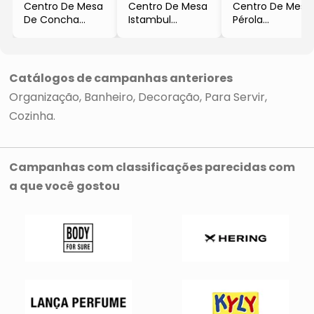
Centro De Mesa
Centro De Mesa
Centro De Mesa
De Concha
Istambul
Pérola
Perolada
- Off White
- Bege Claro &
- Off White
- 7xØ40cm
Azul Claro
- 8,5xØ33cm
- Wolff
- 7xØ40cm
- Wolff
- Wolff
Catálogos de campanhas anteriores
Organização
Banheiro
Decoração
Para Servir
Cozinha
Campanhas com classificações parecidas com
a que você gostou