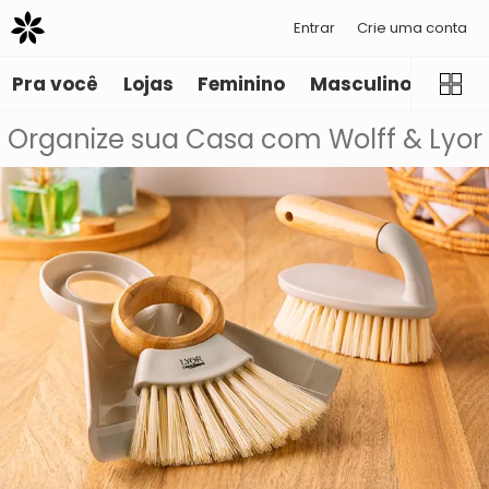
Entrar
Crie uma conta
Pra você
Lojas
Feminino
Masculino
Infant
Organize sua Casa com Wolff & Lyor