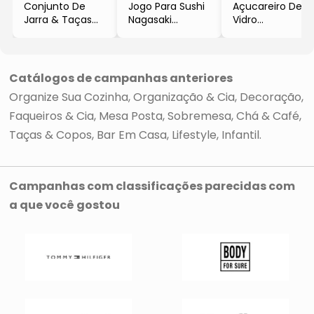
Conjunto De
Jogo Para Sushi
Açucareiro De
Jarra & Taças
Nagasaki
Vidro
Lavanda
- Marrom Claro
Borossilicato
- Cristal
& Branco
Com Colher E
- 7 pçs
- 8Pçs
Tampa Lovely
-
- Lyor
Bee 500Ml
Catálogos de campanhas anteriores
14,5x19,5x46cm
- Incolor
Organize Sua Cozinha
Organização & Cia
Decoração
- Lyor
Faqueiros & Cia
Mesa Posta
Sobremesa
Chá & Café
Taças & Copos
Bar Em Casa
Lifestyle
Infantil
Campanhas com classificações parecidas com
a que você gostou