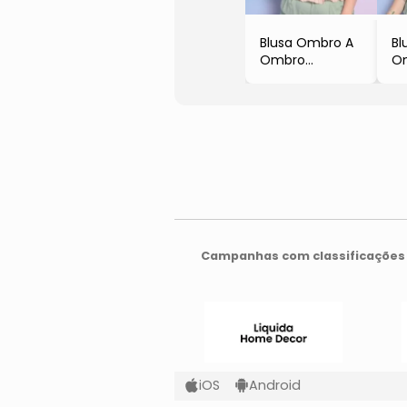
Blusa Ombro A
Bl
Ombro
O
- Rosa Claro
- 
- Operate
- 
Campanhas com classificações 
iOS
Android