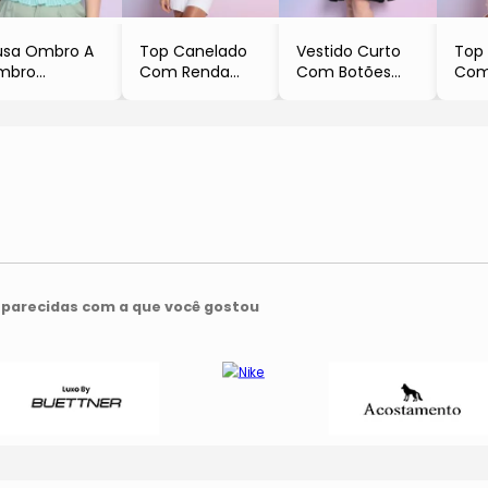
usa Ombro A
Top Canelado
Vestido Curto
Top
mbro
Com Renda
Com Botões
Com
Verde Água
- Preto
- Preto
- Az
Operate
- Luve
- Operate
- Lu
parecidas com a que você gostou