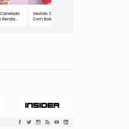
- Ope
 Canelado
Vestido Curto
 Renda
Com Bolsos
ul Marinho
- Coral
ve
- Luve