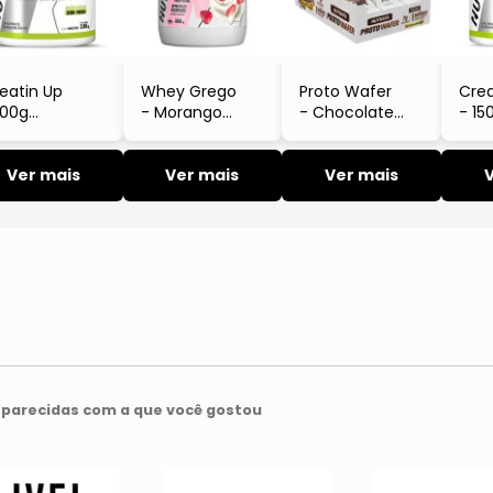
eatin Up
Whey Grego
Proto Wafer
Crea
100g
- Morango
- Chocolate
- 15
Nutrata
Com Chantilly
Belga
- 450g
- 12 Unidades
Ver mais
Ver mais
- Nutrata
Ver mais
parecidas com a que você gostou