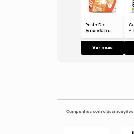
Pasta De
Cr
Amendoim
- 
Com Whey
- 
Protein
- Paçoca
Ver mais
- 600g
Campanhas com classificações 