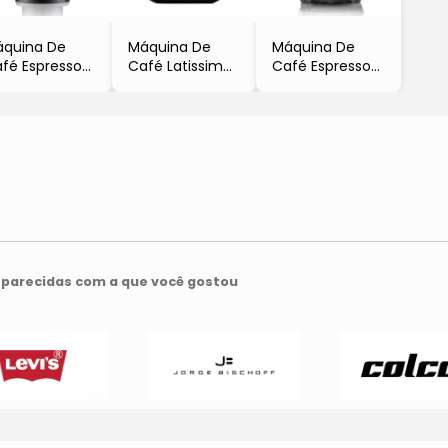
quina De
Máquina De
Máquina De
fé Espresso
Café Latissima
Café Espresso
rtuo Line
Touch
Creatista
Preta &
- Preta &
- Prateada
rmelha
Prateada
- 30x20x40cm
-
- 1,5L
,9x31,4x14,2cm
31,9x25,3x16,7cm
- 127V
,1L
- 900ml
- 1600W
220V
- 110V
- Nespresso
1260W
- 1400W
Nespresso
- Nespresso
parecidas com a que você gostou