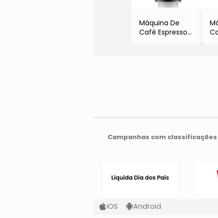
Máquina De
Má
Café Espresso
Ca
Vertuo Line
Ve
- Preta &
- 
Vermelha
Ve
-
-
42,9x31,4x14,2cm
42
- 1,1L
- 1
- 110V
- 
- 1260W
- 
- Nespresso
- 
Campanhas com classificações 
iOS
Android