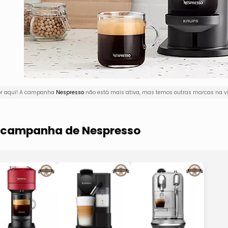
or aqui! A campanha
Nespresso
não está mais ativa, mas temos outras marcas na vi
a campanha de Nespresso