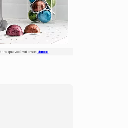
trine que você vai amar:
Marcas