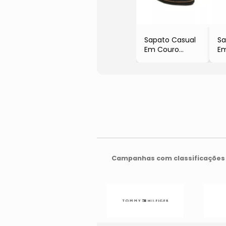
Sapato Casual
Sa
Em Couro
E
- Preto
- 
- Newconfort
Es
- 
Campanhas com classificações 