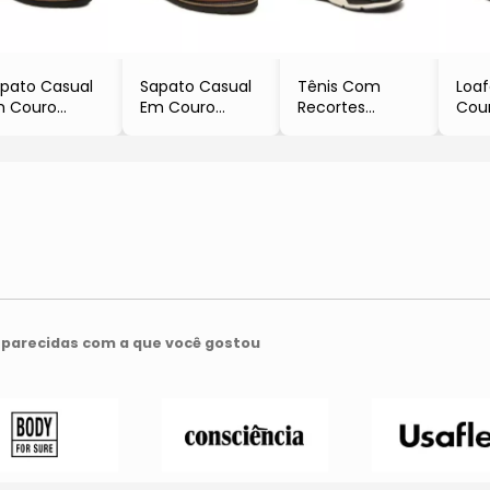
pato Casual
Sapato Casual
Tênis Com
Loa
m Couro
Em Couro
Recortes
Cou
Marrom
- Marrom
- Branco & Azul
- Pr
curo
- Newconfort
- Newconfort
- N
Newconfort
parecidas com a que você gostou