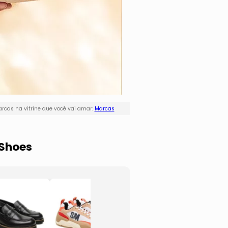
rcas na vitrine que você vai amar:
Marcas
 Shoes
Loafer Em
Tênis
Couro
Recor
- Cinza Escuro
- Bege