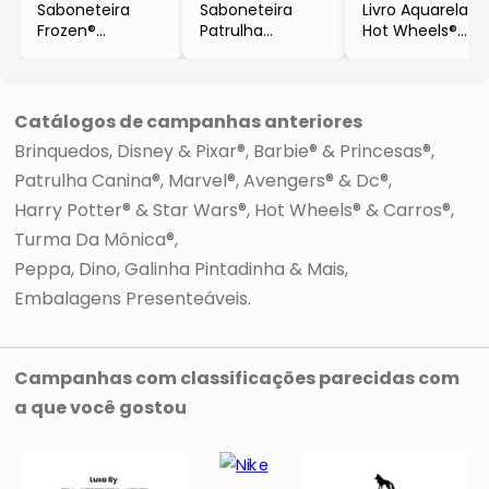
Saboneteira
Saboneteira
Livro Aquarela
Frozen®
Patrulha
Hot Wheels®
- Incolor & Rosa
Canina®
- 12Pçs
Claro
- Bege
- Magic Kids
- 25x8,5x4cm
- 9x25x3,5cm
- Plasutil
- Plasutil
Catálogos de campanhas anteriores
Brinquedos
Disney & Pixar®
Barbie® & Princesas®
Patrulha Canina®
Marvel®, Avengers® & Dc®
Harry Potter® & Star Wars®
Hot Wheels® & Carros®
Turma Da Mônica®
Peppa, Dino, Galinha Pintadinha & Mais
Embalagens Presenteáveis
Campanhas com classificações parecidas com
a que você gostou