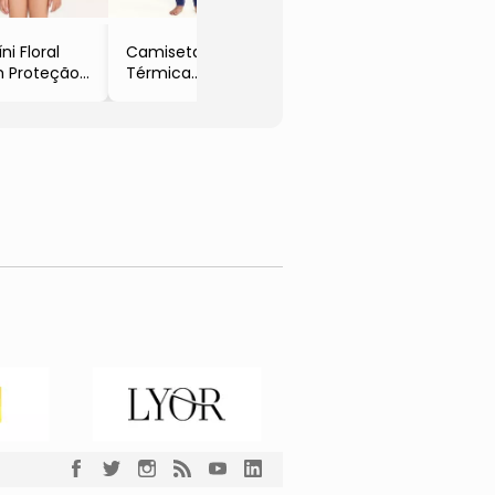
Alegria
ni Floral
Camiseta
 Proteção
Térmica
50+
- Azul Marinho
sa & Verde
- Pingo De
ão
Alegria
rmaii