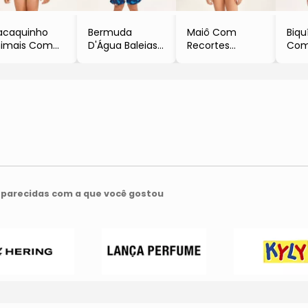
acaquinho
Bermuda
Maiô Com
Biquí
imais Com
D'Água Baleias
Recortes
Com
oteção UV
- Azul Marinho
- Rosa Neon &
UV 
0+
& Azul
Verde Neon
- Ro
Verde Limão
Turquesa
- Pingo De
Lim
Laranja
- Mormaii
Alegria
- Mo
Mormaii
parecidas com a que você gostou