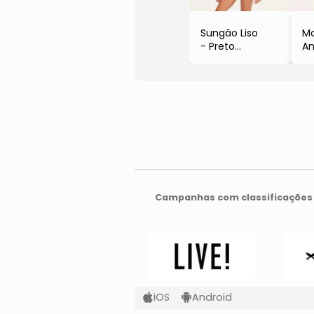
Sungão Liso
M
- Preto
An
- Mormaii
Pr
5
- 
& 
- 
Campanhas com classificações 
iOS
Android