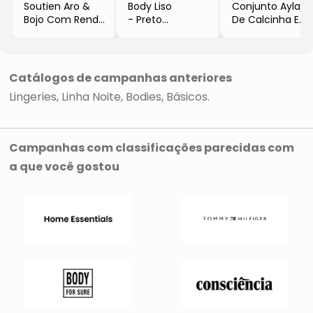
Soutien Aro &
Body Liso
Conjunto Ayla
Bojo Com Renda
- Preto
De Calcinha E
- Preto
- Mimar Lingerie
Sutiã Sem Bojo
- Mimar Lingerie
Em Renda
- Preto
- Mimar Lingerie
Catálogos de campanhas anteriores
Lingeries
Linha Noite
Bodies
Básicos
Campanhas com classificações parecidas com
a que você gostou