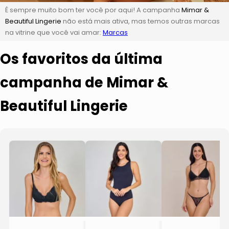
É sempre muito bom ter você por aqui! A campanha
Mimar &
Beautiful Lingerie
não está mais ativa, mas temos outras marcas
na vitrine que você vai amar:
Marcas
Os favoritos da última
campanha de Mimar &
Beautiful Lingerie