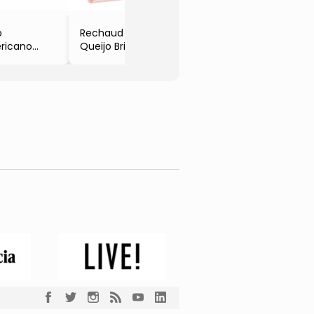
- 450
o
Rechaud Para
ricano
Queijo Brie
r
- Rosê &
marelo
Branco
ro
- 11,5xØ16cm
0x35cm