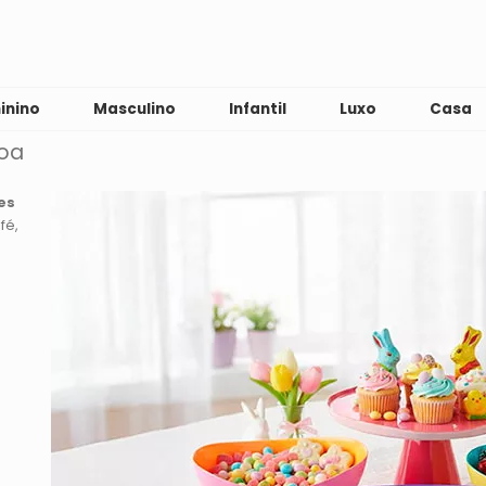
inino
Masculino
Infantil
Luxo
Casa
oa
es
fé