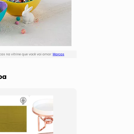
as na vitrine que você vai amar:
Marcas
oa
Jogo De
Jogo 
Xícaras Para
Para V
Café Palatino
Tinto
- Incolor
- Crist
- 4Pçs
- 6Pç