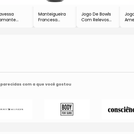
avessa
Manteigueira
Jogo De Bowls
Jog
iamante
Francesa
Com Relevos
Ame
Azul Claro
Pequenos
- Incolor
Ajou
2,5x30x13cm
Voadores
- 7Pçs
- A
ull Fit
- Incolor
- L'hermitage
Escu
- 9,9xØ9,2cm
- 5
parecidas com a que você gostou