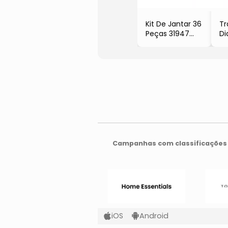
Kit De Jantar 36
Tr
Peças 31947
D
- Verde Militar
- 
- L'Hermitage
- 
- F
Campanhas com classificações 
iOS
Android