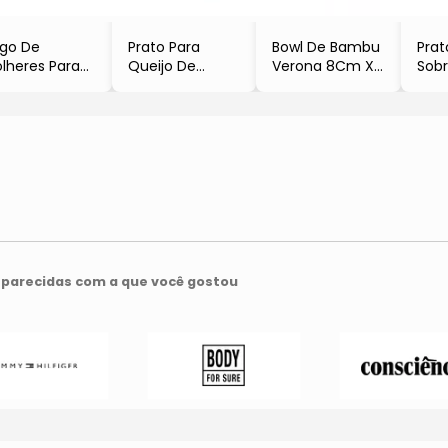
go De
Prato Para
Bowl De Bambu
Prat
lheres Para
Queijo De
Verona 8Cm X
Sob
obremesa
Bambu Com
8Cm X 3,5Cm
Cris
sitano
Tampa Em
- Natural
20
Inox
Plástico 23,5Cm
- Lyor
- In
6Pçs
X 23,5Cm X
- Ly
Lyor
10Cm
- Natural
- Lyor
parecidas com a que você gostou