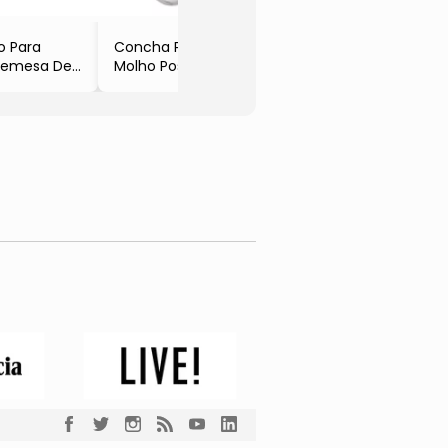
- 1L
- Lyor
o Para
Concha Para
remesa De
Molho Positano
tal Coração
- Inox
Cm
- 17cm
color
- Lyor
or