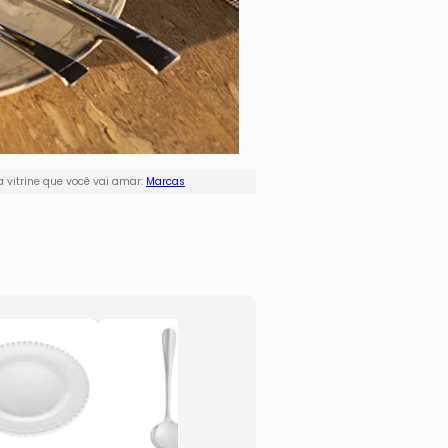
 vitrine que você vai amar:
Marcas
Pegador Para
Garra
Macarrão
Térmi
Positano
Escan
- Inox
- Bra
- 28cm
Bege