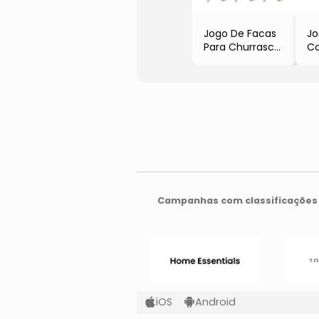
Jogo De Facas
Jo
Para Churrasco
Co
Positano
S
- Inox
Po
- 6Pçs
- 
- Lyor
- 
- 
Campanhas com classificações 
iOS
Android